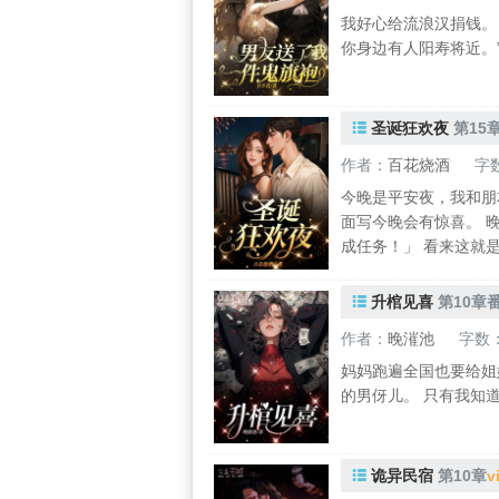
我好心给流浪汉捐钱。 
你身边有人阳寿将近。”

圣诞狂欢夜
第15
作者：
百花烧酒
字
今晚是平安夜，我和朋
面写今晚会有惊喜。 
成任务！」 看来这就是

升棺见喜
第10章
作者：
晚漼池
字数
妈妈跑遍全国也要给姐
的男伢儿。 只有我知

诡异民宿
第10章
v