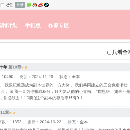
记住
登录
福利计划
手机版
作家专区
只看全
十年
第10章
vip
：
10490
更新：
2024-11-26
状态：
全本
。 我跟纪致远成为副本世界的一方大佬， 我们共同建立的工会也逐渐壮
工会， 逼我一直为他赚取积分，只为复活他的小青梅。 “虞思妍，如果不
你必须去！” “哪怕这个副本的存活率只有0.1..
11章
vip
字数：
11353
更新：
2024-10-22
状态：
全本