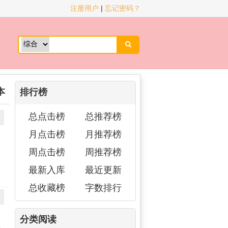
注册用户
|
忘记密码？

本
排行榜
总点击榜
总推荐榜
月点击榜
月推荐榜
周点击榜
周推荐榜
是
最新入库
最近更新
总收藏榜
字数排行
分类阅读