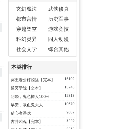
生
道
玄幻魔法
武侠修真
都市言情
历史军事
穿越架空
游戏竞技
科幻灵异
同人动漫
，
社会文学
综合其他
本类排行
15102
冥王老公好凶猛【完本】
13743
通冥学院【全本】
12313
。
阴婚，鬼色撩人100%
10570
早安，吸血鬼夫人
9687
猎心者游戏
8449
古井凶魂【完本】