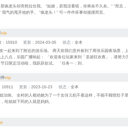
那疯老头却突然拉住我。 “姑娘，若我没看错，你将命不久矣。” “而且，
 我气的甩开他的手。 “疯老头！” 可一件件坏事却接踵而至。
章
vip
数：
15910
更新：
2024-03-05
状态：
全本
友一起来到了附近的游乐场。 两天前我们意外捡到了两张乐园夜场票，
晚上八点，乐园广播响起： 「欢迎各位玩家来到「圣诞狂欢夜」，请努力
节日限定活动啦，我跃跃欲试。 「任务一：到..
番外
vip
：
10911
更新：
2023-10-23
状态：
全本
姐治病。 全村的人都劝她为了一个女伢儿犯不着这样，不能不顾惜肚子
道，给姐姐下药的人就是妈妈。
ip