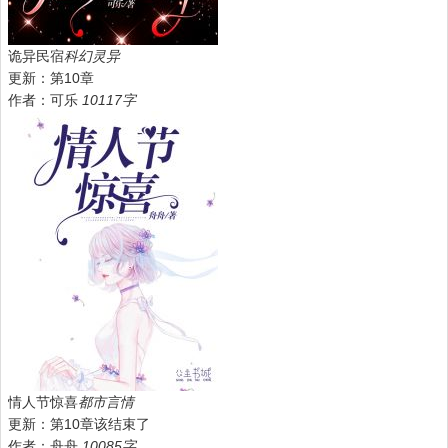
诡异民宿
科幻灵异
更新：
第10章
作者：可乐
10117字
情人节惊喜
都市言情
更新：
第10章该结束了
作者：舟舟
10085字