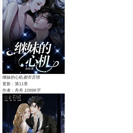
继妹的心机
都市言情
更新：
第11章
作者：舟舟
10998字