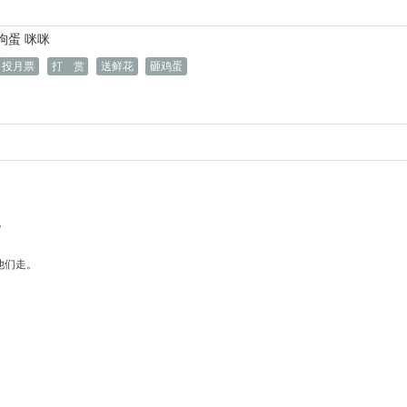
狗蛋
咪咪
投月票
打 赏
送鲜花
砸鸡蛋
”
他们走。