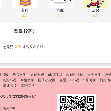
蛋糕
彩虹
虐哭
0块
0道
0次
发表书评：
您需要
登录
才能发表书评！
读书城
云阅文学
原创书殿
ok阅读网
起创中文网
歪歪文学
粉
九阅小说
泰格文学
匣子小说网
喜爱360小说
5号阅读
拇指阅
果迷阅读
南宋文学
Q：372332843(夜初)
|
版权申明