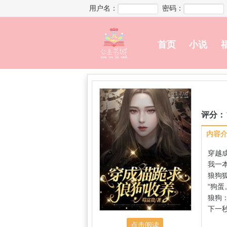
用户名：
密码：
首页
小说
评分：
内容
穿越
我一
狼狗狐
“狗蛋
狼狗：
下一
点击阅读