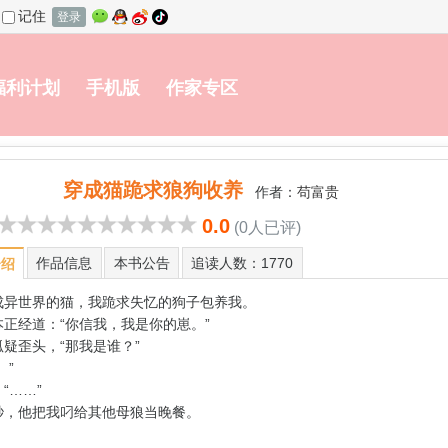
记住
登录
福利计划
手机版
作家专区
穿成猫跪求狼狗收养
作者：
苟富贵
0.0
(0人已评)
作品信息
本书公告
追读人数：1770
介绍
成异世界的猫，我跪求失忆的狗子包养我。
本正经道：“你信我，我是你的崽。”
疑歪头，“那我是谁？”
。”
“……”
秒，他把我叼给其他母狼当晚餐。