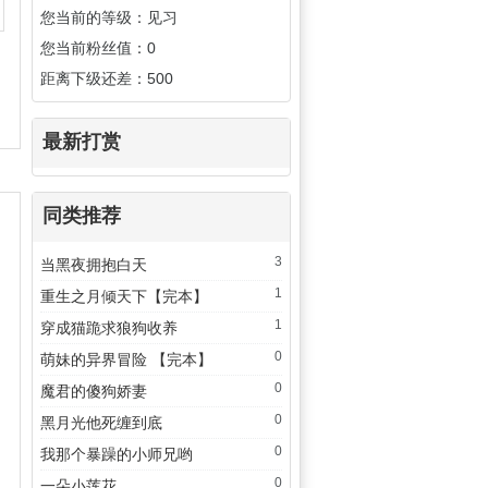
您当前的等级：见习
您当前粉丝值：0
距离下级还差：500
最新打赏
同类推荐
3
当黑夜拥抱白天
1
重生之月倾天下【完本】
1
穿成猫跪求狼狗收养
0
萌妹的异界冒险 【完本】
0
魔君的傻狗娇妻
0
黑月光他死缠到底
0
我那个暴躁的小师兄哟
0
一朵小莲花