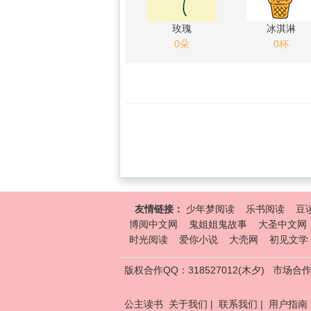
玫瑰
冰淇淋
0朵
0杯
友情链接：
少年梦阅读
乐书阅读
豆
博阅中文网
鬼姐姐鬼故事
大圣中文网
时光阅读
爱你小说
大壳网
初见文学
版权合作QQ：318527012(木夕)
市场合作Q
公主读书
关于我们
|
联系我们
|
用户指南