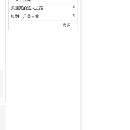
0
狐狸苑的追夫之路
0
捡到一只美人鲛
更多...