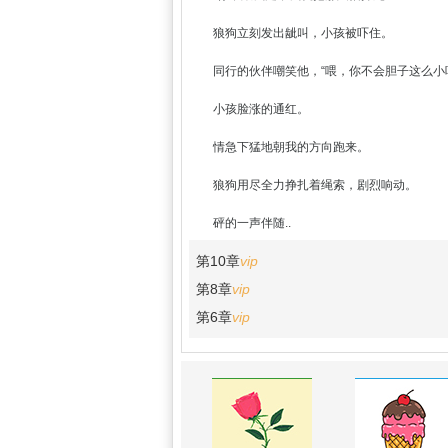
狼狗立刻发出龇叫，小孩被吓住。
同行的伙伴嘲笑他，“喂，你不会胆子这么小
小孩脸涨的通红。
情急下猛地朝我的方向跑来。
狼狗用尽全力挣扎着绳索，剧烈响动。
砰的一声伴随..
第10章
vip
第8章
vip
第6章
vip