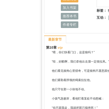
加入书架
标签：
推荐本书
互动：
作者专栏
最新章节
第10章
vip
“喂，你们快看门口，这是狼吗？”
“哇，好酷啊，我们牵他出去溜一定很拉风。
他们看见狼狗心里猎奇，可是狼狗不愿意跟
他们紧勒着脖颈的绳索拉扯他。
他只守在那一小块地不动。
小孩气急败坏，看他盯着某处不动怒喊：
“你不跟我走，我就把那只猫摔死！”